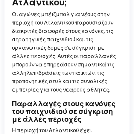
Ατλαντικού;
Οι αγώνες μπέιζμπολ για νέους στην
περιοχή του Ατλαντικού παρουσιάζουν
διακριτές διαφορές στους κανόνες, τις
στρατηγικές παιχνιδιού και τις
οργανωτικές δομές σε σύγκριση με
άλλες περιοχές. Αυτές οι παραλλαγές
μπορούν να επηρεάσουν σημαντικά τις
αλληλεπιδράσεις των παικτών, τις
προπονητικές στυλ και τις συνολικές
εμπειρίες για τους νεαρούς αθλητές.
Παραλλαγές στους κανόνες
του παιχνιδιού σε σύγκριση
με άλλες περιοχές
Η περιοχή του Ατλαντικού έχει