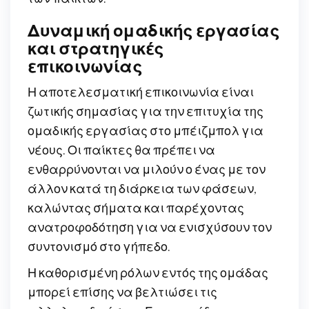
Δυναμική ομαδικής εργασίας
και στρατηγικές
επικοινωνίας
Η αποτελεσματική επικοινωνία είναι
ζωτικής σημασίας για την επιτυχία της
ομαδικής εργασίας στο μπέιζμπολ για
νέους. Οι παίκτες θα πρέπει να
ενθαρρύνονται να μιλούν ο ένας με τον
άλλον κατά τη διάρκεια των φάσεων,
καλώντας σήματα και παρέχοντας
ανατροφοδότηση για να ενισχύσουν τον
συντονισμό στο γήπεδο.
Η καθορισμένη ρόλων εντός της ομάδας
μπορεί επίσης να βελτιώσει τις