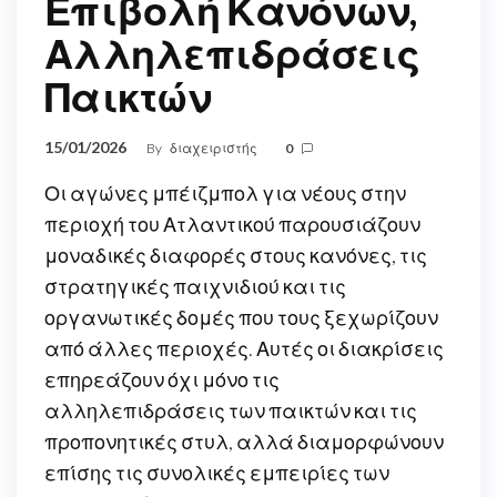
Επιβολή Κανόνων,
Αλληλεπιδράσεις
Παικτών
15/01/2026
By
διαχειριστής
0
Οι αγώνες μπέιζμπολ για νέους στην
περιοχή του Ατλαντικού παρουσιάζουν
μοναδικές διαφορές στους κανόνες, τις
στρατηγικές παιχνιδιού και τις
οργανωτικές δομές που τους ξεχωρίζουν
από άλλες περιοχές. Αυτές οι διακρίσεις
επηρεάζουν όχι μόνο τις
αλληλεπιδράσεις των παικτών και τις
προπονητικές στυλ, αλλά διαμορφώνουν
επίσης τις συνολικές εμπειρίες των