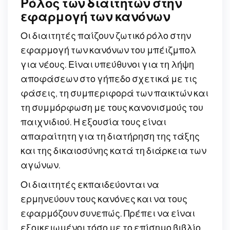
Ρόλος των διαιτητών στην
εφαρμογή των κανόνων
Οι διαιτητές παίζουν ζωτικό ρόλο στην
εφαρμογή των κανόνων του μπέιζμπολ
για νέους. Είναι υπεύθυνοι για τη λήψη
αποφάσεων στο γήπεδο σχετικά με τις
φάσεις, τη συμπεριφορά των παικτών και
τη συμμόρφωση με τους κανονισμούς του
παιχνιδιού. Η εξουσία τους είναι
απαραίτητη για τη διατήρηση της τάξης
και της δικαιοσύνης κατά τη διάρκεια των
αγώνων.
Οι διαιτητές εκπαιδεύονται να
ερμηνεύουν τους κανόνες και να τους
εφαρμόζουν συνεπώς. Πρέπει να είναι
εξοικειωμένοι τόσο με το επίσημο βιβλίο