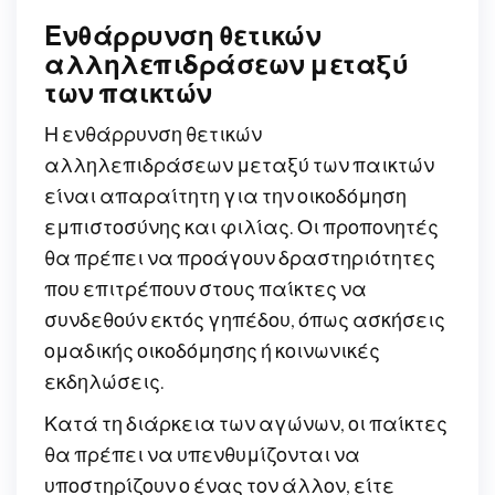
Ενθάρρυνση θετικών
αλληλεπιδράσεων μεταξύ
των παικτών
Η ενθάρρυνση θετικών
αλληλεπιδράσεων μεταξύ των παικτών
είναι απαραίτητη για την οικοδόμηση
εμπιστοσύνης και φιλίας. Οι προπονητές
θα πρέπει να προάγουν δραστηριότητες
που επιτρέπουν στους παίκτες να
συνδεθούν εκτός γηπέδου, όπως ασκήσεις
ομαδικής οικοδόμησης ή κοινωνικές
εκδηλώσεις.
Κατά τη διάρκεια των αγώνων, οι παίκτες
θα πρέπει να υπενθυμίζονται να
υποστηρίζουν ο ένας τον άλλον, είτε