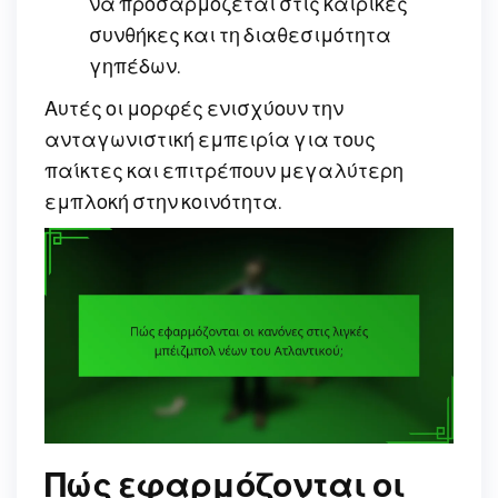
να προσαρμόζεται στις καιρικές
συνθήκες και τη διαθεσιμότητα
γηπέδων.
Αυτές οι μορφές ενισχύουν την
ανταγωνιστική εμπειρία για τους
παίκτες και επιτρέπουν μεγαλύτερη
εμπλοκή στην κοινότητα.
Πώς εφαρμόζονται οι