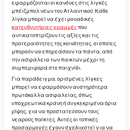
εφαρμόζονται οι κανόνες στις λιγκές
μπέιζμπολ νέων του Ατλαντικού. Κάθε
λίγκα μπορεί να έχει μοναδικές
κατευθυντήριες γραμμές
που
αντικατοπτρίζουν τις αξίες και τις
προτεραιότητες της κοινότητας, οι οποίες
μπορούν να επηρεάσουν τα πάντα, από
την ασφάλεια των παικτών μέχρι τη
συμπεριφορά στο παιχνίδι.
Για παράδειγμα, ορισμένες λίγκες
μπορεί να εφαρμόσουν αυστηρότερα
πρωτόκολλα ασφαλείας, όπως
υποχρεωτικά κράνη ή συγκεκριμένα όρια
ρίψης, για να προστατεύσουν τους
νεαρούς παίκτες. Αυτές οι τοπικές
προσαρμογές έχουν σχεδιαστεί για να