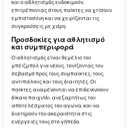
και ο αθλητισμός ευδοκιμούν,
επιτρέποντας στους παίκτες να χτίσουν
εμπιστοσύνη και να χειρίζονται τις
συγκρούσεις με χάρη.
Προσδοκίες για αθλητισμό
και συμπεριφορά
Ο αθλητισμός είναι θεμέλιο του
μπέιζμπολ για νέους, τονίζοντας τον
σεβασμό προς τους συμπαίκτες, τους
αντιπάλους και τους διαιτητές. Οι
παίκτες αναμένονται να επιδεικνύουν
δίκαιο παιχνίδι, ανεξαρτήτως του
αποτελέσματος του αγώνα, και να
διατηρούν την ακεραιότητα στις
ενέργειές τους στο γήπεδο.