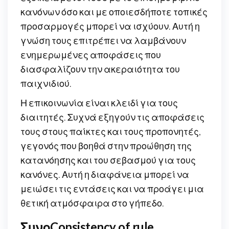
κανόνων όσο και με οποιεσδήποτε τοπικές
προσαρμογές μπορεί να ισχύουν. Αυτή η
γνώση τους επιτρέπει να λαμβάνουν
ενημερωμένες αποφάσεις που
διασφαλίζουν την ακεραιότητα του
παιχνιδιού.
Η επικοινωνία είναι κλειδί για τους
διαιτητές. Συχνά εξηγούν τις αποφάσεις
τους στους παίκτες και τους προπονητές,
γεγονός που βοηθά στην προώθηση της
κατανόησης και του σεβασμού για τους
κανόνες. Αυτή η διαφάνεια μπορεί να
μειώσει τις εντάσεις και να προάγει μια
θετική ατμόσφαιρα στο γήπεδο.
ΣυνοConsistency of rule