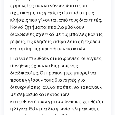
ερμηνείες των κανόνων, ιδιαίτερα
σχετικά με τις φάσεις στο πιάτο ή τις
κλήσεις που γίνονται από τους διαιτητές.
Κοινά ζητήματα περιλαμβάνουν
διαφωνίες σχετικά με τις μπάλες και τις
ρίψεις, τις κλήσεις ασφαλείας ή εξόδου
και τη συμπεριφορά των παικτών.
Για να επιλυθούν οι διαφωνίες, οι λίγκες
συνήθως έχουν καθιερωμένες
διαδικασίες. Οι προπονητές μπορεί να
προσεγγίσουν τους διαιτητές για
διευκρινίσεις, αλλά πρέπει να το κάνουν
με σεβασμό και εντός των
κατευθυντήριων γραμμών που έχει θέσει
η λίγκα. Εάν μια διαφωνία κλιμακωθεί,