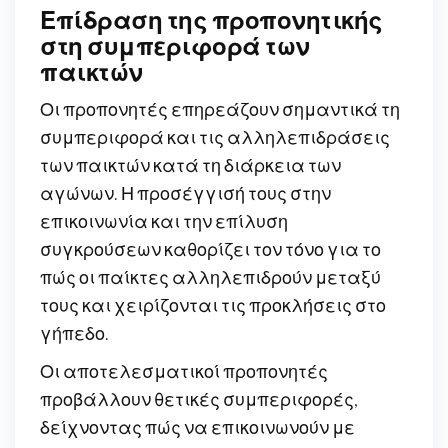
Επίδραση της προπονητικής
στη συμπεριφορά των
παικτών
Οι προπονητές επηρεάζουν σημαντικά τη
συμπεριφορά και τις αλληλεπιδράσεις
των παικτών κατά τη διάρκεια των
αγώνων. Η προσέγγισή τους στην
επικοινωνία και την επίλυση
συγκρούσεων καθορίζει τον τόνο για το
πώς οι παίκτες αλληλεπιδρούν μεταξύ
τους και χειρίζονται τις προκλήσεις στο
γήπεδο.
Οι αποτελεσματικοί προπονητές
προβάλλουν θετικές συμπεριφορές,
δείχνοντας πώς να επικοινωνούν με