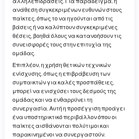
αλληλεπιδράσεις. Για παράδειγμα, η
ανάθεση συγκεκριμένων ευθυνών στους
παίκτες, όπως το να ηγούνται από τις
βάσεις ή να καλύπτουν συγκεκριμένες
θέσεις, βοηθά όλους να κατανοήσουν τις
συνεισφορές τους στην επιτυχία της
ομάδας.
Επιπλέον, η χρήση θετικών τεχνικών
ενίσχυσης, όπως η επιβράβευση των
συμπαικτών για καλές προσπάθειες,
μπορεί να ενισχύσει τους δεσμούς της
ομάδας και να ενθαρρύνει τη
συνεργασία. Αυτή η προσέγγιση προάγει
ένα υποστηρικτικό περιβάλλον όπου οι
παίκτες αισθάνονται πολύτιμοι και
παρακινημένοι να συνεργαστούν.