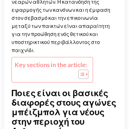
νεαρών αθλητών. Η κατανόηση της
εφαρμογής των κανόνων και η έμφαση
στον σεβασμό και την επικοινωνία
μεταξύ των παικτών είναι απαραίτητη
για την προώθηση ενός θετικού και
υποστηρικτικού περιβάλλοντος στο
παιχνίδι.
Key sections in the article:
Ποιες είναι οι βασικές
διαφορές στους αγώνες
μπέιζμπολ για νέους
στην περιοχή του