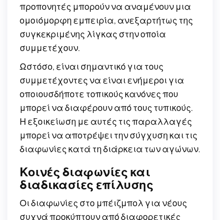
προπονητές μπορούν να αναμένουν μια
ομοιόμορφη εμπειρία, ανεξαρτήτως της
συγκεκριμένης λίγκας στην οποία
συμμετέχουν.
Ωστόσο, είναι σημαντικό για τους
συμμετέχοντες να είναι ενήμεροι για
οποιουσδήποτε τοπικούς κανόνες που
μπορεί να διαφέρουν από τους τυπικούς.
Η εξοικείωση με αυτές τις παραλλαγές
μπορεί να αποτρέψει την σύγχυση και τις
διαφωνίες κατά τη διάρκεια των αγώνων.
Κοινές διαφωνίες και
διαδικασίες επίλυσης
Οι διαφωνίες στο μπέιζμπολ για νέους
συχνά προκύπτουν από διαφορετικές